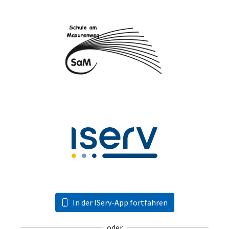
In der IServ-App fortfahren
oder