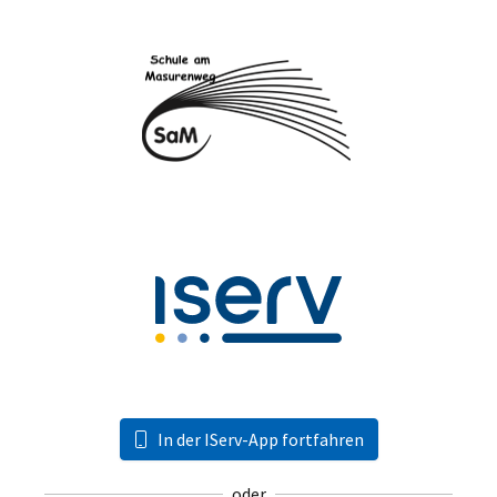
In der IServ-App fortfahren
oder